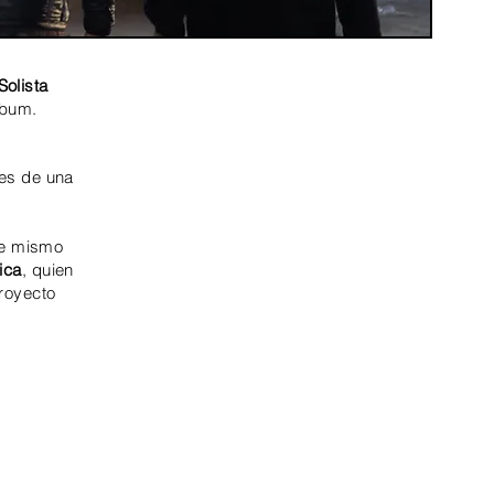
Solista
lbum.
es de una
de mismo
ica
, quien
proyecto