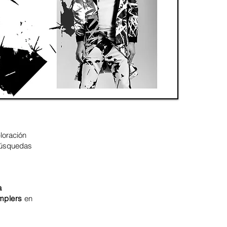
loración
 búsquedas
a
amplers
en