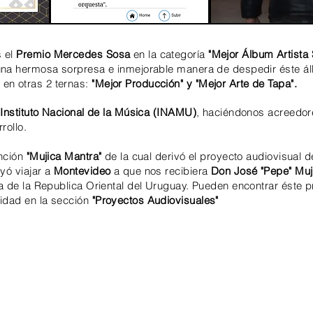
s el
Premio Mercedes Sosa
en la categoría
"Mejor
Álbum Artista
 una hermosa sorpresa e inmejorable manera de despedir éste á
en otras 2 ternas:
"Mejor Producción" y "Mejor Arte de Tapa".
l
Instituto Nacional de la
Música (INAMU)
,
haciéndonos
acreedor
rollo.
anción
"Mujica Mantra"
de la cual derivó el proyecto audiovisual 
uyó
viajar a
Montevideo
a que nos recibiera
Don José "Pepe" Muj
a de la Republica Oriental del Uruguay. Pueden encontrar éste 
idad en la sección
"Proyectos Audiovisuales"