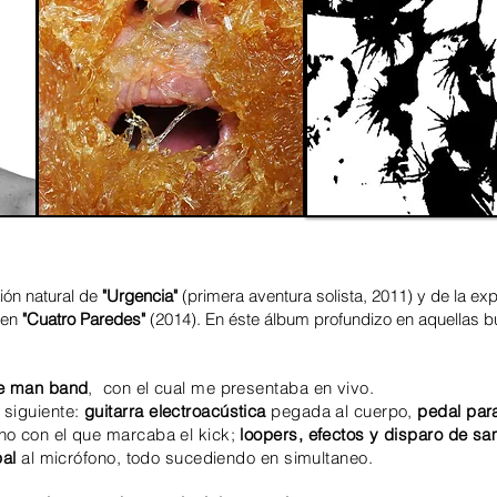
ión natural de
"Urgencia"
(primera aventura solista, 2011) y de la exp
o en
"Cuatro Paredes"
(2014). En éste álbum profundizo en aquellas
e man band
, con el cual me presentaba en vivo.
 siguiente:
guitarra
electroacústica
pegada al cuerpo,
pedal par
ho con el que marcaba el kick;
loopers, efectos y disparo de s
pal
al micrófono, todo sucediendo en simultaneo.