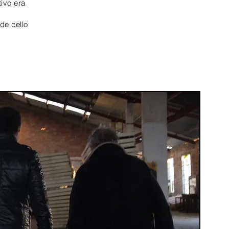
tivo
era
de cello