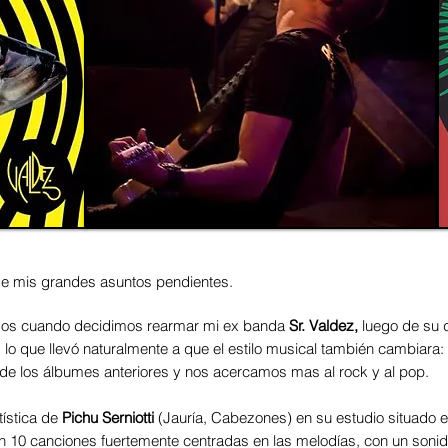
de mis grandes asuntos pendientes.
os cuando decidimos rearmar mi ex banda
Sr. Valdez,
luego de su 
 lo que llevó naturalmente a que el estilo musical también cambiara:
de los álbumes anteriores y nos acercamos mas al rock y al pop.
tística de
Pichu Serniotti
(Jauría, Cabezones) en su estudio situado en
n 10 canciones fuertemente centradas en las melodías, con un soni