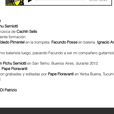
z
u Serniotti
 música de
Cachín Selis
iente formación:
oledo Pimentel
en la trompeta.
Facundo Posse
en batería.
Ignacio Ar
mo baterista luego, pasando Facundo a ser mi compañero guitarrist
 Pichu Serniotti
en San Telmo, Buenos Aires, durante 2012.
:
Pape Fioravanti
ron grabadas y editadas por
Pape Fioravanti
en Yerba Buena, Tucu
i
Di Patrizio