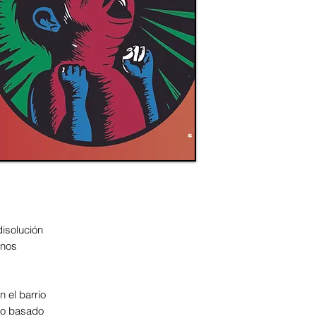
disolución
 nos
 el barrio
do basado