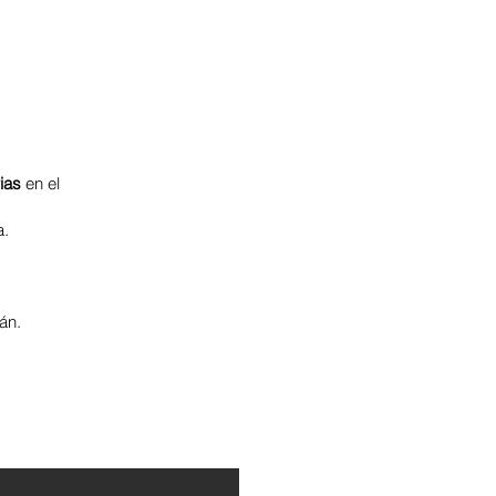
ias
en el
a.
mán.