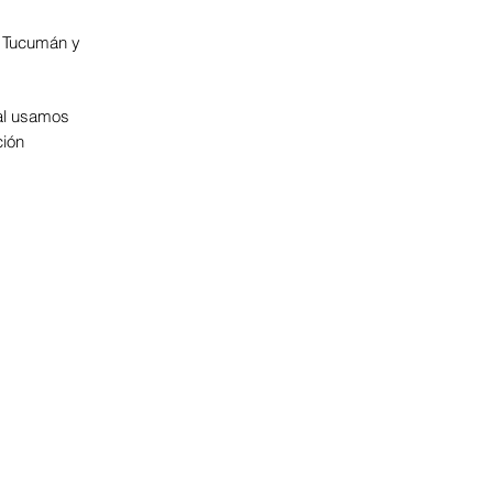
e Tucumán y
ual usamos
ción